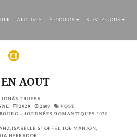
RIER
ARCHIVES
À PROPOS
SUIVEZ-NOUS
 EN AOUT
e
JONÁS TRUEBA
GNE
2020
2h09
VOST
ABOURG - JOURNÉES ROMANTIQUES 2020
SANZ
,
ISABELLE STOFFEL
,
JOE MANJÓN
,
RIA HERRADOR