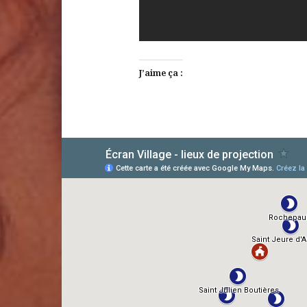
J’aime ça :
AlloCiné
TMDb
IMDb