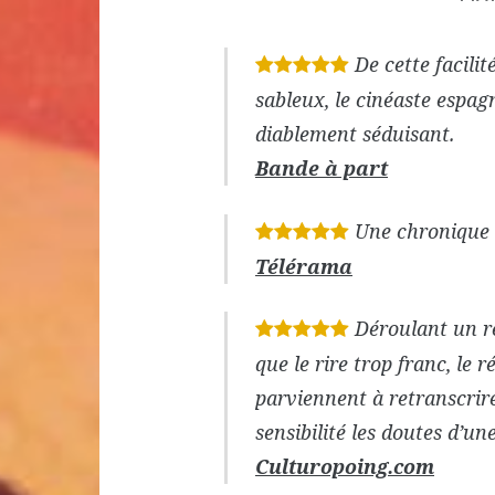
De cette facilit
*
*
*
*
*
sableux, le cinéaste espag
diablement séduisant.
Bande à part
Une chronique 
*
*
*
*
*
Télérama
Déroulant un r
*
*
*
*
*
que le rire trop franc, le r
parviennent à retranscrire
sensibilité les doutes d’u
Culturopoing.com