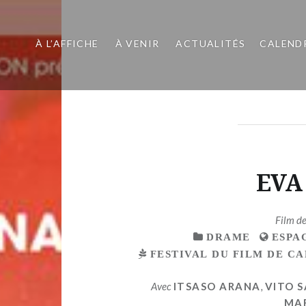
À L’AFFICHE
À VENIR
ACTUALITÉS
CALEND
EVA
Film d
DRAME
ESPA
FESTIVAL DU FILM DE C
Avec
ITSASO ARANA
,
VITO 
MA