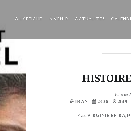
À L’AFFICHE
À VENIR
ACTUALITÉS
CALEND
HISTOIR
Film de
IRAN
2026
2h19
Avec
VIRGINIE EFIRA
,
P