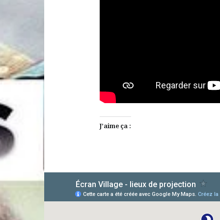
J’aime ça :
AlloCiné
TMDb