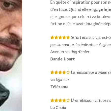
En quête d’inspiration pour son 
d’en face. Quand elle engage le j
elle ignore que celui-ci va bouleve
fiction qu’elle avait imaginée dépa
Si l’art imite la vie, est
*
*
*
*
*
passionnante, le réalisateur Asghar 
Avec un casting d’enfer.
Bande à part
Le réalisateur iranien 
*
*
*
*
vertigineux.
Télérama
Une réflexion virtuose su
*
*
*
*
La Croix