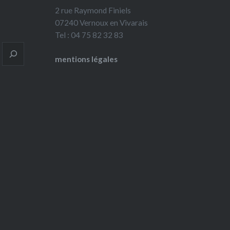
2 rue Raymond Finiels
07240 Vernoux en Vivarais
Tel : 04 75 82 32 83
mentions légales