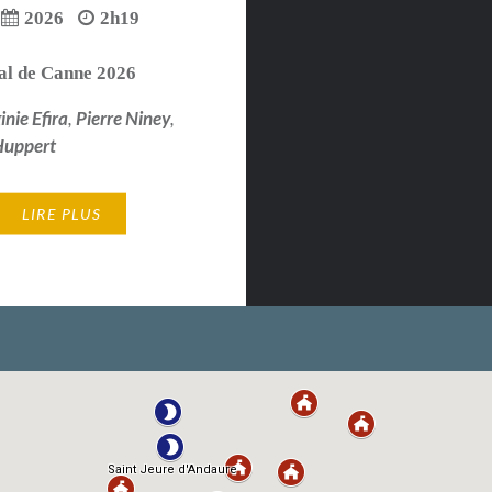
2026
2h19
al de Canne 2026
inie Efira
,
Pierre Niney
,
 Huppert
LIRE PLUS