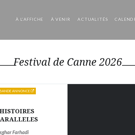
À L’AFFICHE
À VENIR
ACTUALITÉS
CALEND
Festival de Canne 2026
BANDE ANNONCE
HISTOIRES
ARALLELES
sghar Farhadi