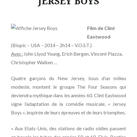
JERSEY BOYS
Film de Clint
Eastwood
(Biopic – USA – 2014 – 2h14 – V.O.S.T.)
Avec:
John Llyod Young, Erich Bergen, Vincent Piazza,
Christopher Walken …
Quatre garçons du New Jersey, issus d’un milieu
modeste, montent le groupe The Four Seasons qui
deviendra mythique dans les années 60. Clint Eastwood
signe l’adaptation de la comédie musicale, « Jersey
Boys », inspirée de leurs épreuves et de leurs triomphes.
« Aux Etats-Unis, des stations de radio oldies passent
en boucle les tubes des années 50 et 60. Elvis, Beatles