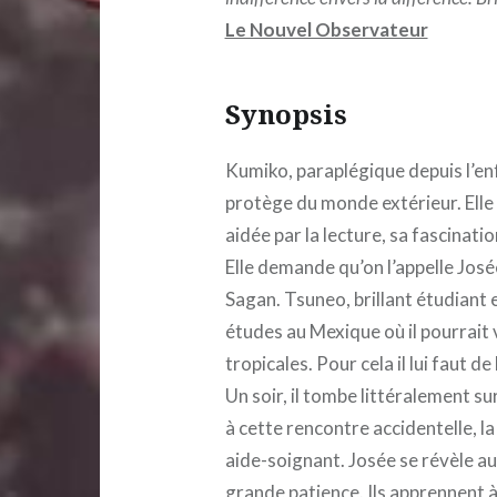
Le Nouvel Observateur
Synopsis
Kumiko, paraplégique depuis l’enf
protège du monde extérieur. Elle 
aidée par la lecture, sa fascinat
Elle demande qu’on l’appelle Jos
Sagan. Tsuneo, brillant étudiant 
études au Mexique où il pourrait 
tropicales. Pour cela il lui faut d
Un soir, il tombe littéralement su
à cette rencontre accidentelle,
aide-soignant. Josée se révèle au
grande patience. Ils apprennent à 