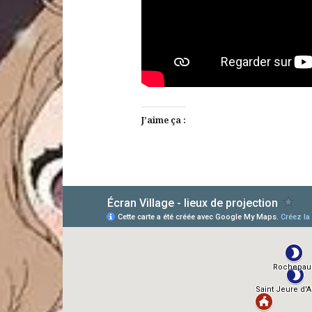
J’aime ça :
AlloCiné
TMDb
IMDb