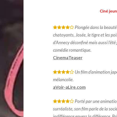
Ciné jeun
Plongée dans la beauté
*
*
*
*
chatoyants, Josée, le tigre et les po
d’Annecy déconfiné mais aussi l’été
comédie romantique.
CinemaTeaser
Un film d’animation ja
*
*
*
*
mélancolie.
aVoir-aLire.com
Porté par une animation
*
*
*
*
surréaliste, son film parle de la soc
indifférence envers la différence. Bri