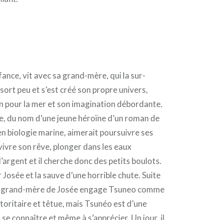
ance, vit avec sa grand-mère, qui la sur-
sort peu et s’est créé son propre univers,
ion pour la mer et son imagination débordante.
ée, du nom d’une jeune héroïne d’un roman de
en biologie marine, aimerait poursuivre ses
vivre son rêve, plonger dans les eaux
e l’argent et il cherche donc des petits boulots.
r Josée et la sauve d’une horrible chute. Suite
 la grand-mère de Josée engage Tsuneo comme
toritaire et têtue, mais Tsunéo est d’une
se connaître et même à s’apprécier. Un jour, il