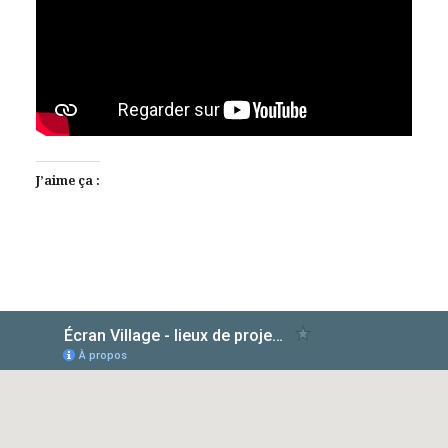
J’aime ça :
AlloCiné
TMDb
IMDb