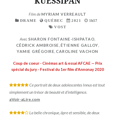
KUESSIPAN
Film de
MYRIAM VERREAULT
DRAME
QUÉBEC
2021
1h57
VOST
Avec
SHARON FONTAINE-ISHPATAO
,
CÉDRICK AMBROISE
,
ÉTIENNE GALLOY
,
YAMIE GRÉGOIRE
,
CAROLINE VACHON
Coup de coeur - Cinémas art & essai AFCAE — Prix
spécial du jury - Festival du 1er film d'Annonay 2020
Ce portrait de deux adolescentes Innus est tout
*
*
*
*
*
simplement un trésor de beauté et d’intelligence.
aVoir-aLire.com
La belle chronique, âpre et sensible, de deux
*
*
*
*