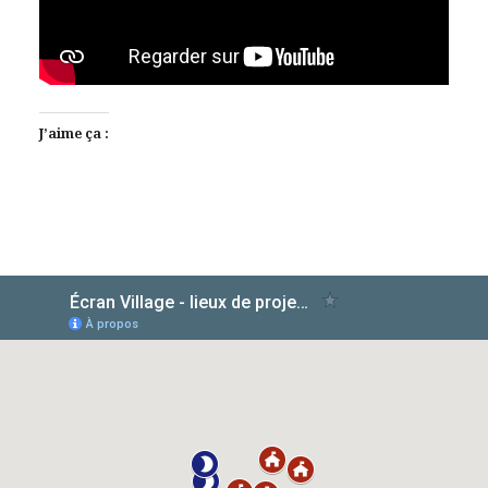
J’aime ça :
AlloCiné
IMDb