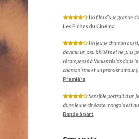
Un film d’une grande do
*
*
*
*
Les Fiches du Cinéma
Un jeune chaman aussi,
*
*
*
*
devenir un peu bê-bête et ne plus pe
récompensé à Venise réside dans le 
chamanisme et un premier amour (
Première
Sensible portrait d’un j
*
*
*
*
dune jeune cinéaste mongole est aus
Bande à part