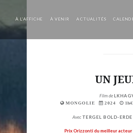
À L’AFFICHE
À VENIR
ACTUALITÉS
CALEND
UN JE
Film de
LKHAG
MONGOLIE
2024
1h4
Avec
TERGEL BOLD-ERD
Prix Orizzonti du meilleur acteu