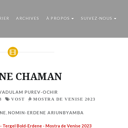
RIER
ARCHIVES
À PROPOS
SUIVEZ-NOUS
UNE CHAMAN
VADULAM PUREV-OCHIR
3
VOST
MOSTRA DE VENISE 2023
ENE
,
NOMIN-ERDENE ARIUNBYAMBA
r - Tergel Bold-Erdene - Mostra de Venise 2023