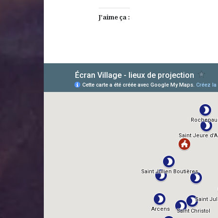
J’aime ça :
AlloCiné
TMDb
IMDb