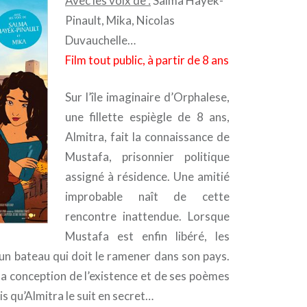
Avec les voix de :
Salma Hayek-
Pinault, Mika, Nicolas
Duvauchelle…
Film tout public, à partir de 8 ans
Sur l’île imaginaire d’Orphalese,
une fillette espiègle de 8 ans,
Almitra, fait la connaissance de
Mustafa, prisonnier politique
assigné à résidence. Une amitié
improbable naît de cette
rencontre inattendue. Lorsque
Mustafa est enfin libéré, les
 un bateau qui doit le ramener dans son pays.
sa conception de l’existence et de ses poèmes
s qu’Almitra le suit en secret…