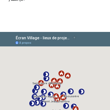
AlloCiné
TMDb