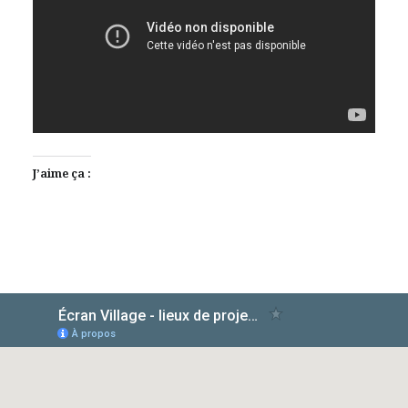
J’aime ça :
AlloCiné
IMDb