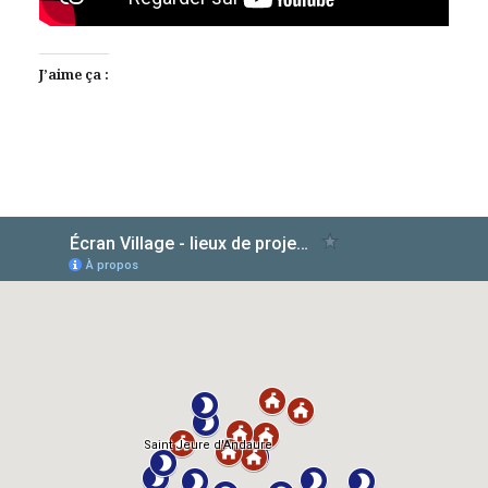
J’aime ça :
AlloCiné
TMDb
IMDb