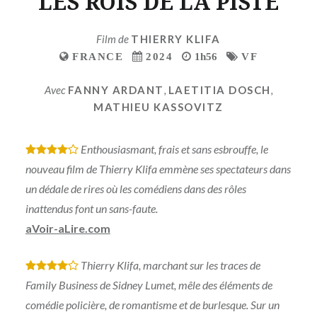
LES ROIS DE LA PISTE
Film de
THIERRY KLIFA
FRANCE
2024
1h56
VF
Avec
FANNY ARDANT
,
LAETITIA DOSCH
,
MATHIEU KASSOVITZ
Enthousiasmant, frais et sans esbrouffe, le
*
*
*
*
nouveau film de Thierry Klifa emmène ses spectateurs dans
un dédale de rires où les comédiens dans des rôles
inattendus font un sans-faute.
aVoir-aLire.com
Thierry Klifa, marchant sur les traces de
*
*
*
*
Family Business de Sidney Lumet, mêle des éléments de
comédie policière, de romantisme et de burlesque. Sur un