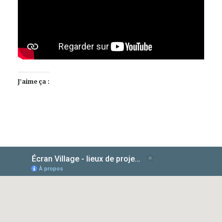
J’aime ça :
AlloCiné
TMDb
IMDb