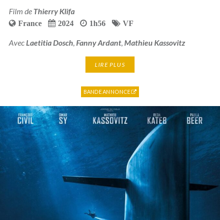
Film de
Thierry Klifa
France
2024
1h56
VF
Avec
Laetitia Dosch
,
Fanny Ardant
,
Mathieu Kassovitz
LIRE PLUS
BANDE ANNONCE