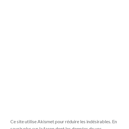
Ce site utilise Akismet pour réduire les indésirables.
En
savoir plus sur la façon dont les données de vos