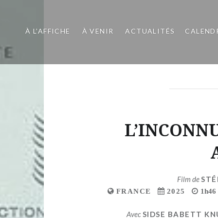
À L’AFFICHE
À VENIR
ACTUALITÉS
CALEND
L’INCONN
Film de
STÉ
FRANCE
2025
1h46
Avec
SIDSE BABETT K