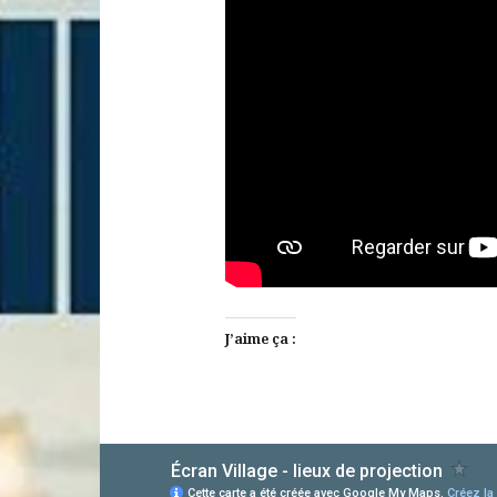
J’aime ça :
AlloCiné