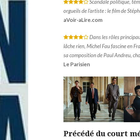
Scandale politique, tém
*
*
*
*
orgueils de l’artiste : le film de St
aVoir-aLire.com
Dans les rôles principa
*
*
*
*
lâche rien, Michel Fau fascine en F
sa composition de Paul Andreu, cho
Le Parisien
Précédé du court m