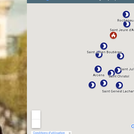
TMDb
IMDb