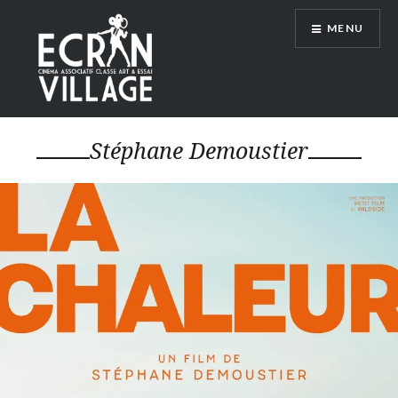
Accéder
MENU
au
contenu
principal
ÉCRAN VILLAGE
Stéphane Demoustier