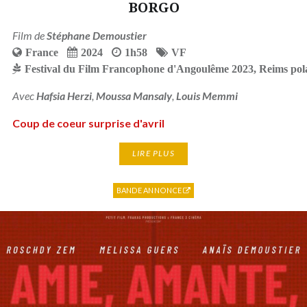
BORGO
Film de
Stéphane Demoustier
France
2024
1h58
VF
Festival du Film Francophone d'Angoulême 2023
,
Reims pola
Avec
Hafsia Herzi
,
Moussa Mansaly
,
Louis Memmi
Coup de coeur surprise d'avril
LIRE PLUS
BANDE ANNONCE