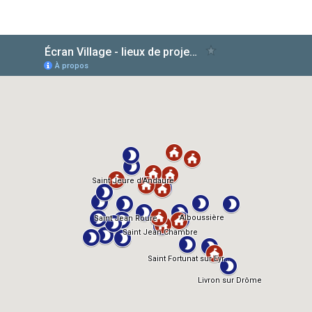
AlloCiné
TMDb
IMDb