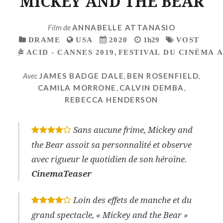
MICKEY AND THE BEAR
Film de
ANNABELLE ATTANASIO
DRAME
USA
2020
1h29
VOST
ACID - CANNES 2019
,
FESTIVAL DU CINÉMA 
Avec
JAMES BADGE DALE
,
BEN ROSENFIELD
,
CAMILA MORRONE
,
CALVIN DEMBA
,
REBECCA HENDERSON
Sans aucune frime, Mickey and
*
*
*
*
the Bear assoit sa personnalité et observe
avec rigueur le quotidien de son héroïne.
CinemaTeaser
Loin des effets de manche et du
*
*
*
*
grand spectacle, « Mickey and the Bear »