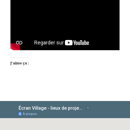
J’aime ça :
AlloCiné
TMDb