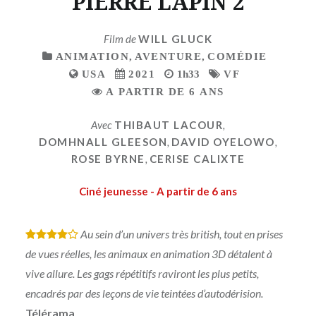
PIERRE LAPIN 2
Film de
WILL GLUCK
ANIMATION
,
AVENTURE
,
COMÉDIE
USA
2021
1h33
VF
A PARTIR DE 6 ANS
Avec
THIBAUT LACOUR
,
DOMHNALL GLEESON
,
DAVID OYELOWO
,
ROSE BYRNE
,
CERISE CALIXTE
Ciné jeunesse - A partir de 6 ans
Au sein d’un univers très british, tout en prises
*
*
*
*
de vues réelles, les animaux en animation 3D détalent à
vive allure. Les gags répétitifs raviront les plus petits,
encadrés par des leçons de vie teintées d’autodérision.
Télérama