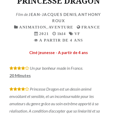
PRINCESSE DRAGON
Film de
JEAN-JACQUES DENIS
,
ANTHONY
ROUX
ANIMATION
,
AVENTURE
FRANCE
2021
1h14
VF
A PARTIR DE 4 ANS
Ciné jeunesse - A partir de 4 ans
Un pur bonheur made in France.
*
*
*
*
20 Minutes
Princesse Dragon est un dessin animé
*
*
*
*
envoûtant et sensible, et un incontournable pour les
amateurs du genre grâce au soin extrême apporté à sa
réalisation. A condition d’accepter que sa linéarité et sa