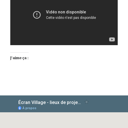
J’aime ça :
AlloCiné
TMDb
IMDb