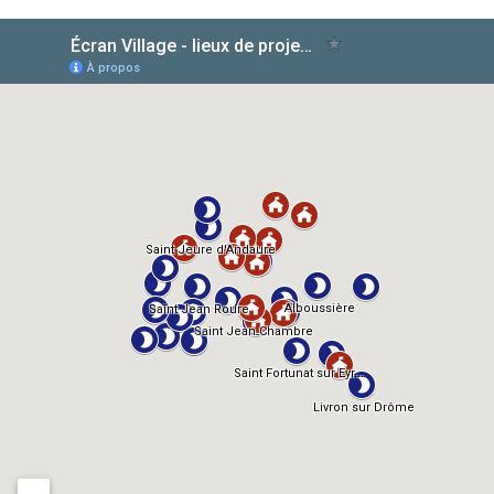
AlloCiné