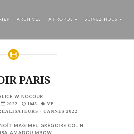
RIER
ARCHIVES
À PROPOS
SUIVEZ-NOUS
OIR PARIS
ALICE WINOCOUR
2022
1h45
VF
RÉALISATEURS - CANNES 2022
NOÎT MAGIMEL
,
GRÉGOIRE COLIN
,
NSA
,
AMADOU MBOW