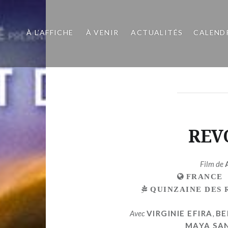
À L’AFFICHE
À VENIR
ACTUALITÉS
CALEND
REV
Film de
FRANCE
QUINZAINE DES 
Avec
VIRGINIE EFIRA
,
BE
MAYA SA