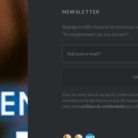
NEWSLETTER
Rejoignez 685 d'autres et inscrivez
"Prochainement sur nos écrans!"
Vous ne serez inscrit qu'après confirmati
moment par le lien fourni en bas de chaqu
Lisez notre
politique de confidentialité
pour pl