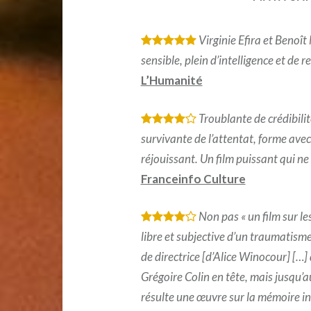
Virginie Efira et Benoît
*
*
*
*
*
sensible, plein d’intelligence et de r
L’Humanité
Troublante de crédibilit
*
*
*
*
survivante de l’attentat, forme av
réjouissant. Un film puissant qui ne 
Franceinfo Culture
Non pas « un film sur l
*
*
*
*
libre et subjective d’un traumatisme
de directrice [d’Alice Winocour] […] 
Grégoire Colin en tête, mais jusqu’au 
résulte une œuvre sur la mémoire ind