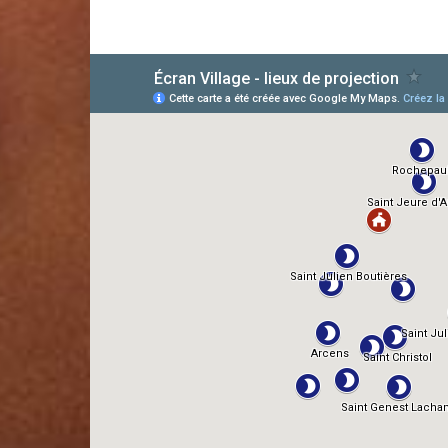
AlloCiné
TMDb
IMDb