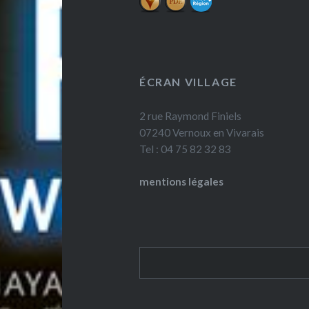
ÉCRAN VILLAGE
2 rue Raymond Finiels
07240 Vernoux en Vivarais
Tel : 04 75 82 32 83
mentions légales
Rechercher