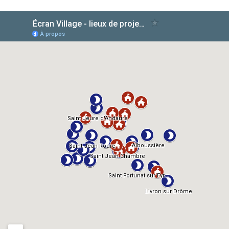
AlloCiné
TMDb
IMDb