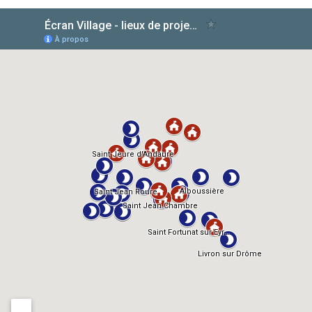
AlloCiné
TMDb
IMDb