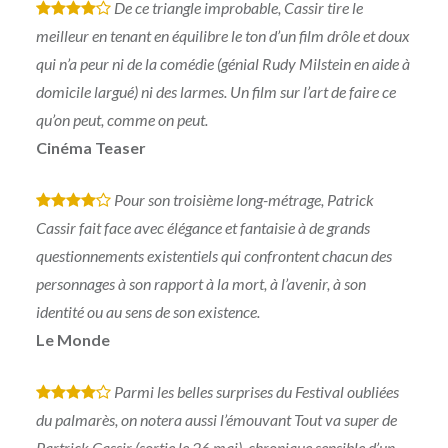
De ce triangle improbable, Cassir tire le
*
*
*
*
meilleur en tenant en équilibre le ton d’un film drôle et doux
qui n’a peur ni de la comédie (génial Rudy Milstein en aide à
domicile largué) ni des larmes. Un film sur l’art de faire ce
qu’on peut, comme on peut.
Cinéma Teaser
Pour son troisième long-métrage, Patrick
*
*
*
*
Cassir fait face avec élégance et fantaisie à de grands
questionnements existentiels qui confrontent chacun des
personnages à son rapport à la mort, à l’avenir, à son
identité ou au sens de son existence.
Le Monde
Parmi les belles surprises du Festival oubliées
*
*
*
*
du palmarès, on notera aussi l’émouvant Tout va super de
Partrick Cassir (sortie le 26 mai), chronique sensible d’un