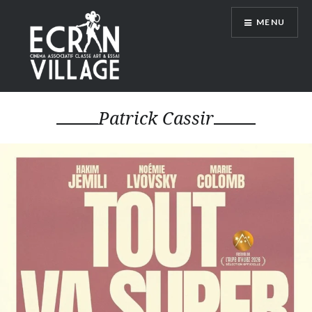
Accéder
MENU
au
contenu
principal
ÉCRAN VILLAGE
Patrick Cassir