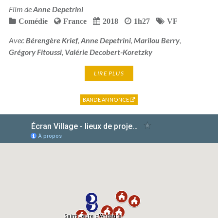
Film de
Anne Depetrini
Comédie
France
2018
1h27
VF
Avec
Bérengère Krief
,
Anne Depetrini
,
Marilou Berry
,
Grégory Fitoussi
,
Valérie Decobert-Koretzky
LIRE PLUS
BANDE ANNONCE