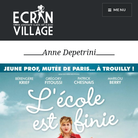
Accéder
MENU
au
contenu
principal
ÉCRAN VILLAGE
Anne Depetrini