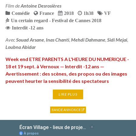
Film de
Antoine Desrosières
Comédie
France
2018
1h38
VF
Un certain regard - Festival de Cannes 2018
Interdit -12 ans
Avec
Souad Arsane
,
Inas Chanti
,
Mehdi Dahmane
,
Sidi Mejai
,
Loubna Abidar
Week end ETRE PARENTS A L'HEURE DU NUMERIQUE -
18 et 19 sept. à Vernoux — Interdit -12 ans —
Avertissement : des scènes, des propos ou des images
peuvent heurter la sensibilité des spectateurs
LIRE PLUS
BANDE ANNONCE