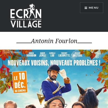
Accéder
MENU
au
contenu
principal
ÉCRAN VILLAGE
Antonin Fourlon