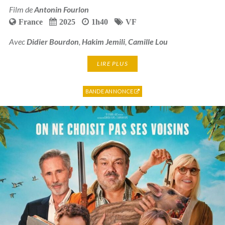
Film de
Antonin Fourlon
France
2025
1h40
VF
Avec
Didier Bourdon
,
Hakim Jemili
,
Camille Lou
LIRE PLUS
BANDE ANNONCE