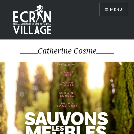
Accéder
MENU
au
contenu
principal
ÉCRAN VILLAGE
Catherine Cosme