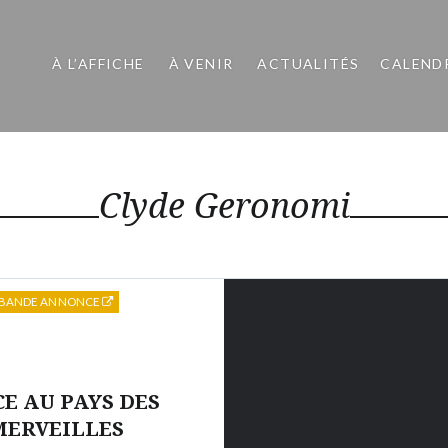
À L’AFFICHE
À VENIR
ACTUALITÉS
CALEND
Clyde Geronomi
BANDE ANNONCE
CE AU PAYS DES
MERVEILLES