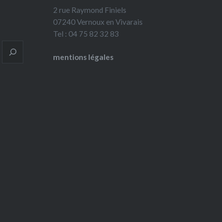
2 rue Raymond Finiels
07240 Vernoux en Vivarais
Tel : 04 75 82 32 83
mentions légales