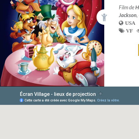
Film de
H
Jackson
,
USA
VF