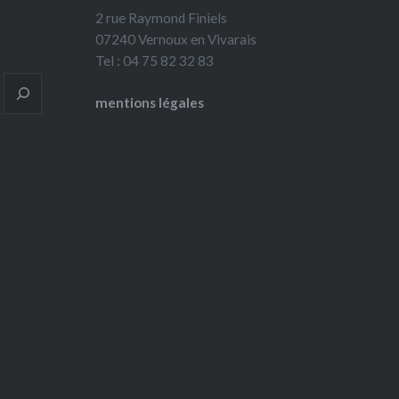
2 rue Raymond Finiels
07240 Vernoux en Vivarais
Tel : 04 75 82 32 83
mentions légales