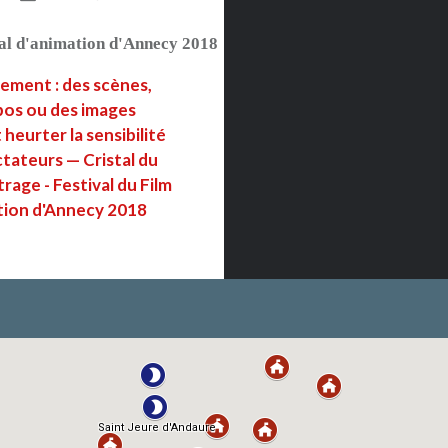
al d'animation d'Annecy 2018
ement : des scènes,
pos ou des images
heurter la sensibilité
tateurs — Cristal du
rage - Festival du Film
tion d'Annecy 2018
LIRE PLUS