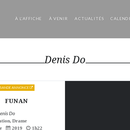
À L’AFFICHE
À VENIR
ACTUALITÉS
CALEND
Denis Do
BANDE ANNONCE
FUNAN
enis Do
tion
,
Drame
e
2019
1h22