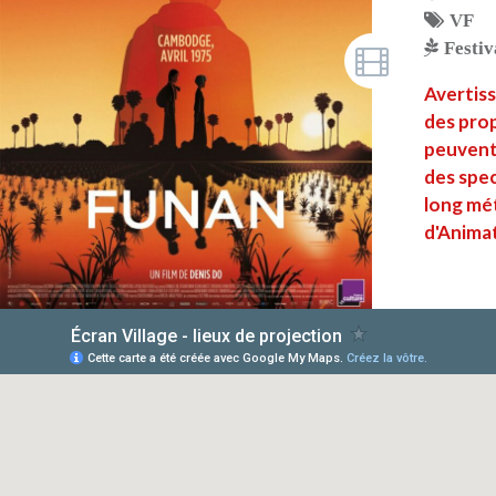
VF
Festiv
Avertiss
des pro
peuvent 
des spec
long mét
d'Anima