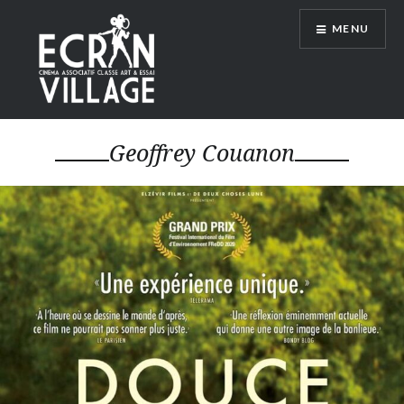
Accéder
MENU
au
contenu
principal
ÉCRAN VILLAGE
Geoffrey Couanon