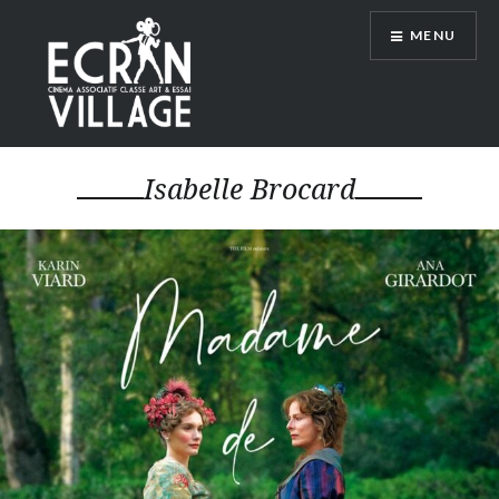
Accéder
MENU
au
contenu
principal
ÉCRAN VILLAGE
Isabelle Brocard