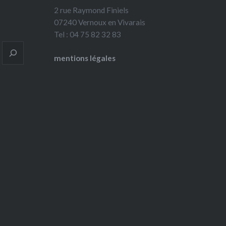
2 rue Raymond Finiels
07240 Vernoux en Vivarais
Tel : 04 75 82 32 83
mentions légales