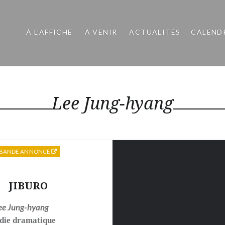
À L’AFFICHE
À VENIR
ACTUALITÉS
CALEND
Lee Jung-hyang
BANDE ANNONCE
JIBURO
ee Jung-hyang
ie dramatique