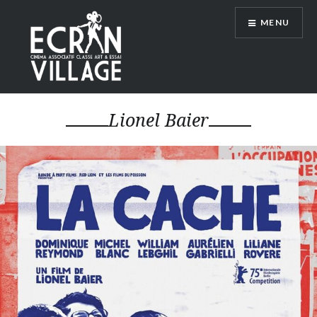
Accéder
MENU
au
contenu
principal
ÉCRAN VILLAGE
Lionel Baier