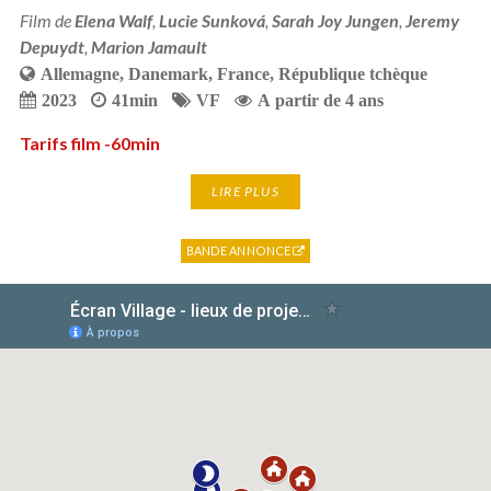
Film de
Elena Walf
,
Lucie Sunková
,
Sarah Joy Jungen
,
Jeremy
Depuydt
,
Marion Jamault
Allemagne
,
Danemark
,
France
,
République tchèque
2023
41min
VF
A partir de 4 ans
Tarifs film -60min
LIRE PLUS
BANDE ANNONCE