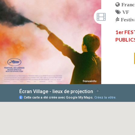
Franc
VF
Festiv
1er FES
PUBLICS