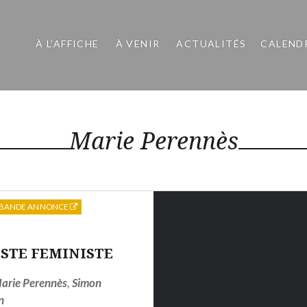
À L’AFFICHE
À VENIR
ACTUALITÉS
CALEND
Marie Perennès
BANDE ANNONCE
STE FEMINISTE
arie Perennès
,
Simon
n