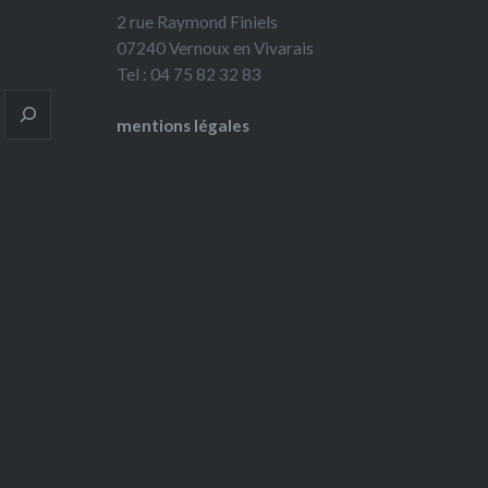
2 rue Raymond Finiels
07240 Vernoux en Vivarais
Tel : 04 75 82 32 83
mentions légales