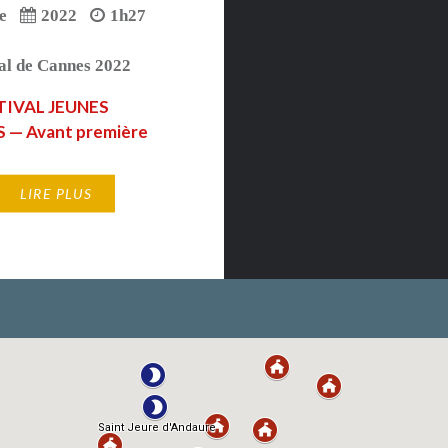
e
2022
1h27
al de Cannes 2022
TIVAL JEUNES
 — Avant première
LIRE PLUS