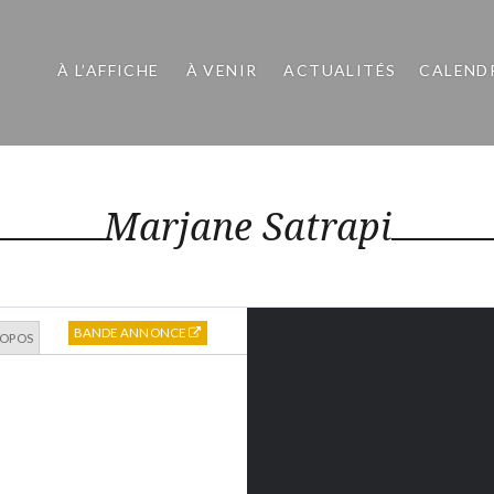
À L’AFFICHE
À VENIR
ACTUALITÉS
CALEND
Marjane Satrapi
BANDE ANNONCE
ROPOS