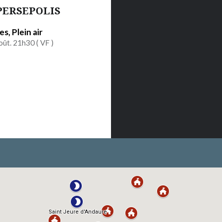
PERSEPOLIS
s, Plein air
oût. 21h30 (
VF
)