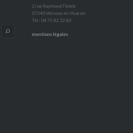
2 rue Raymond Finiels
07240 Vernoux en Vivarais
Tel : 04 75 82 32 83
mentions légales