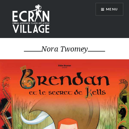
Accéder
MENU
au
contenu
principal
ÉCRAN VILLAGE
Nora Twomey