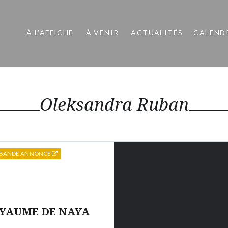
À L’AFFICHE
À VENIR
ACTUALITÉS
CALEND
Oleksandra Ruban
BANDE ANNONCE
OYAUME DE NAYA