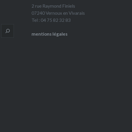
2 rue Raymond Finiels
07240 Vernoux en Vivarais
Tel : 04 75 82 32 83
mentions légales