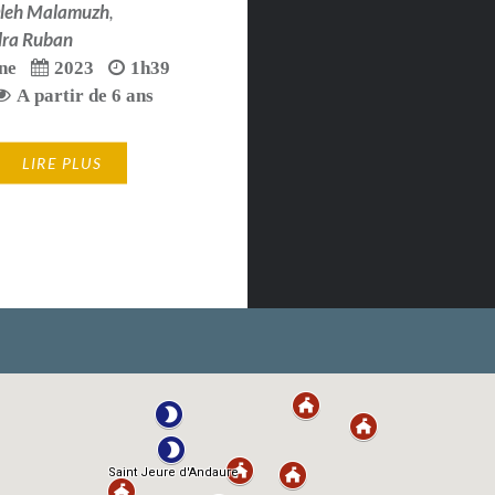
leh Malamuzh
,
dra Ruban
ne
2023
1h39
A partir de 6 ans
LIRE PLUS