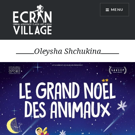
Accéder
MENU
au
contenu
principal
ÉCRAN VILLAGE
Oleysha Shchukina