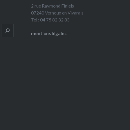
2 rue Raymond Finiels
07240 Vernoux en Vivarais
Tel : 04 75 82 32 83
mentions légales