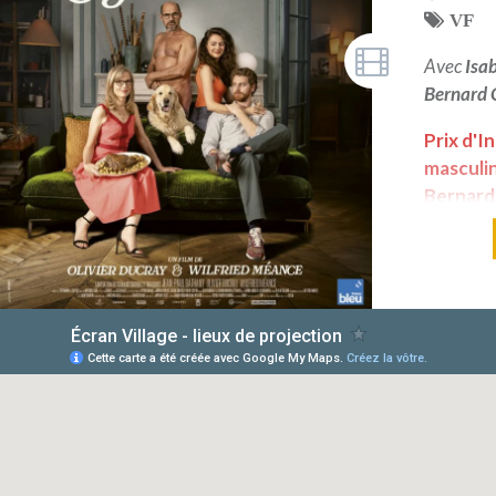
VF
Avec
Isab
Bernard
Prix d'I
masculin
Bernard
Carré - P
Interna
l'Alpe d