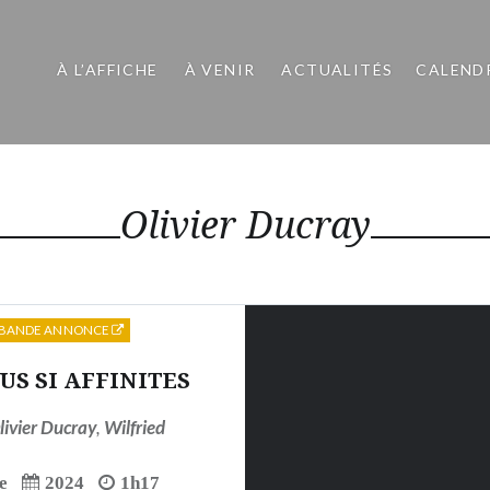
À L’AFFICHE
À VENIR
ACTUALITÉS
CALEND
Olivier Ducray
BANDE ANNONCE
US SI AFFINITES
livier Ducray
,
Wilfried
e
2024
1h17