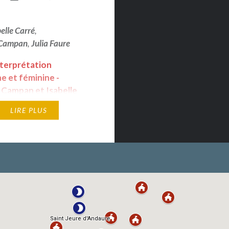
elle Carré
,
 Campan
,
Julia Faure
nterprétation
e et féminine -
 Campan et Isabelle
rix du jury - Festival
LIRE PLUS
tional de Comédie de
'Huez 2024