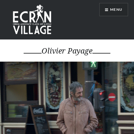
Accéder
MENU
au
contenu
principal
ÉCRAN VILLAGE
Olivier Payage