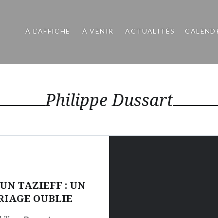
À L’AFFICHE
À VENIR
ACTUALITÉS
CALEND
Philippe Dussart
N TAZIEFF : UN
RIAGE OUBLIE