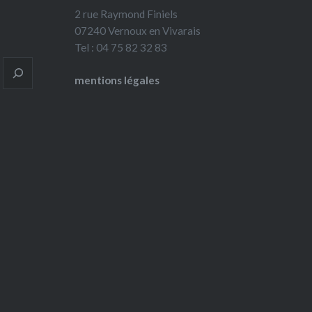
2 rue Raymond Finiels
07240 Vernoux en Vivarais
Tel : 04 75 82 32 83
mentions légales