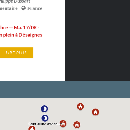
hilippe Dussart
entaire
France
n
ibre — Ma. 17/08 -
 plein à Désaignes
LIRE PLUS