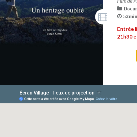
Film de
P
Docum
52mi
Entrée l
21h30 en