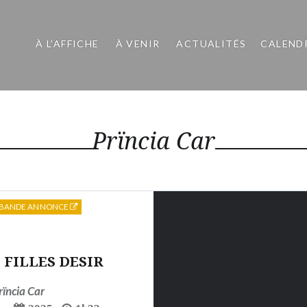
À L’AFFICHE
À VENIR
ACTUALITÉS
CALEND
Prïncia Car
BANDE ANNONCE
 FILLES DESIR
rïncia Car