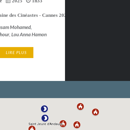
e
2025
1h33
ine des Cinéastes - Cannes 2025
usam Mohamed
,
chour
,
Lou Anna Hamon
LIRE PLUS