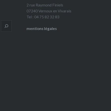
2 rue Raymond Finiels
07240 Vernoux en Vivarais
Tel : 04 75 82 32 83
mentions légales