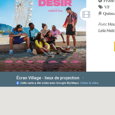
Franc
VF
Quinza
Avec
Ho
Leïa Haï