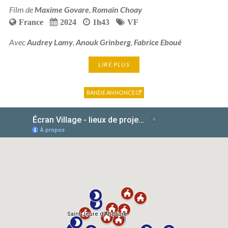
Film de
Maxime Govare
,
Romain Choay
France
2024
1h43
VF
Avec
Audrey Lamy
,
Anouk Grinberg
,
Fabrice Eboué
LIRE PLUS
BANDE ANNONCE