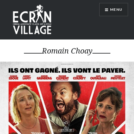
Accéder
MENU
au
contenu
principal
ÉCRAN VILLAGE
Romain Choay