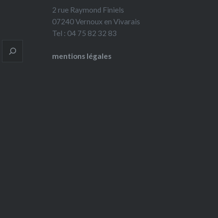
2 rue Raymond Finiels
07240 Vernoux en Vivarais
Tel : 04 75 82 32 83
mentions légales