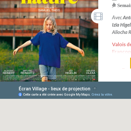
Semain
Avec
Ant
Izïa Higel
Aliocha R
Valois d
Francoph
Film Fr
d'Angou