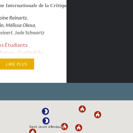
e Internationale de la Critique 2021
oine Reinartz
,
in
,
Mélissa Olexa
,
einert
,
Jade Schwartz
es Étudiants
ones - Festival du
ancophone
LIRE PLUS
lême 2021