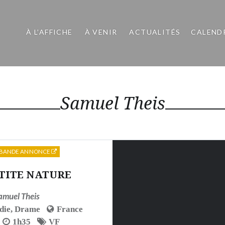
À L’AFFICHE
À VENIR
ACTUALITÉS
CALEND
Samuel Theis
BANDE ANNONCE
TITE NATURE
amuel Theis
die
,
Drame
France
1h35
VF