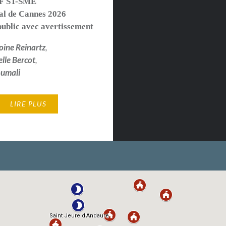
F ST-SME
al de Cannes 2026
public avec avertissement
oine Reinartz
,
le Bercot
,
umali
LIRE PLUS