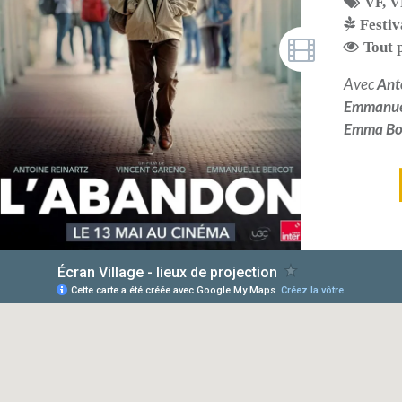
VF
,
V
Festiv
Tout 
Avec
Ant
Emmanuel
Emma Bo