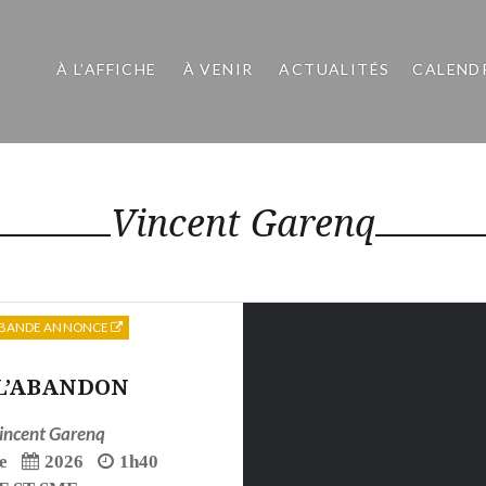
À L’AFFICHE
À VENIR
ACTUALITÉS
CALEND
Vincent Garenq
BANDE ANNONCE
L’ABANDON
incent Garenq
e
2026
1h40