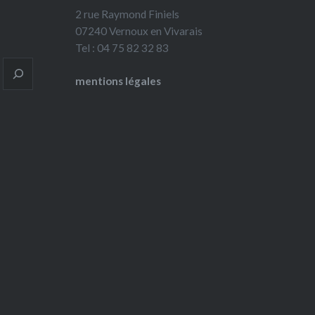
2 rue Raymond Finiels
07240 Vernoux en Vivarais
Tel : 04 75 82 32 83
mentions légales