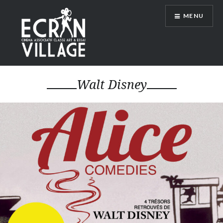
Accéder
MENU
au
contenu
principal
ÉCRAN VILLAGE
Walt Disney