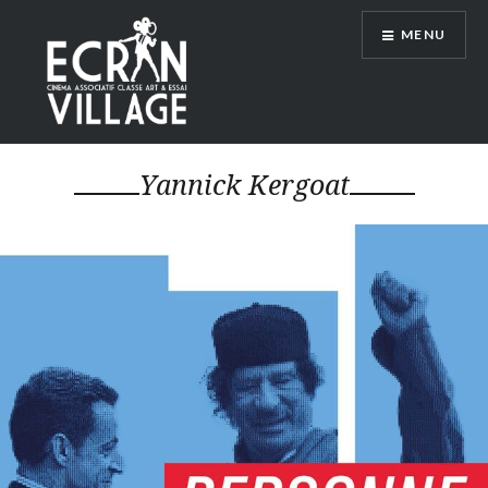
Accéder
MENU
au
contenu
principal
ÉCRAN VILLAGE
Yannick Kergoat